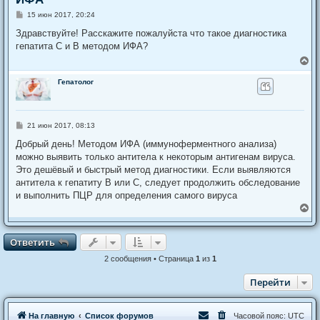
С
15 июн 2017, 20:24
о
о
Здравствуйте! Расскажите пожалуйста что такое диагностика
б
гепатита С и В методом ИФА?
щ
е
В
н
е
и
р
Гепатолог
е
н
у
т
ь
С
21 июн 2017, 08:13
с
о
я
о
Добрый день! Методом ИФА (иммуноферментного анализа)
к
б
можно выявить только антитела к некоторым антигенам вируса.
щ
н
е
Это дешёвый и быстрый метод диагностики. Если выявляются
а
н
ч
антитела к гепатиту В или С, следует продолжить обследование
и
а
е
и выполнить ПЦР для определения самого вируса
л
В
у
е
р
н
Ответить
О
т
в
е
т
и
т
ь
у
т
2 сообщения • Страница
1
из
1
ь
с
Перейти
я
к
н
На главную
Список форумов
Часовой пояс:
UTC
а