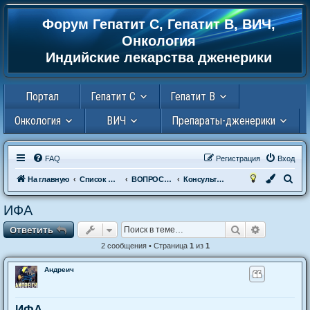
Форум Гепатит С, Гепатит В, ВИЧ,
Регистрация
Онкология
Индийские лекарства дженерики
Портал
Гепатит С
Гепатит В
Онкология
ВИЧ
Препараты-дженерики
FAQ
Р
е
г
и
с
т
р
а
ц
и
я
Вход
П
На главную
Список форумов
ВОПРОСЫ К ДОКТОРУ
Консультация гепатолога. Вопросы и ответы .
о
ИФА
и
Ответить
Поиск
Расширен
О
т
в
е
т
и
т
ь
с
к
2 сообщения • Страница
1
из
1
Андреич
ИФА