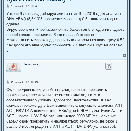
С
18 май 2017, 20:45
о
о
У меня 9 лет назад обнаружили гепатит В, в 2016 сдал анализы
б
DNA-HBV(+)8,5*10*3 прописали бараклюд 0,5 , анализы год не
щ
е
сдавал .
н
Вирус вернулся +прописали опять бараклюд 0,5 год опять .Диету
и
е
не соблюдаю , появились боли в правой стороне
Можно ли пить бараклюд , правильно ли врач назначил дозу 0.5?
Как долго его ещё нужно принимать ? Уйдёт ли вирус на совсем
?
В
е
р
Гепатолог
н
у
т
ь
С
29 май 2017, 13:24
с
о
я
о
Судя по уровню вирусной нагрузки, начинать проводить
к
б
противовирусное лечение не имело смысла, т.к. это
щ
н
е
соответствовало уровню "здорового" носительства HBsAg.
а
н
ч
Сейчас я рекомендую Вам выполнить следующие анализы: АЛТ,
и
а
е
АСТ, HBV DNA (количество), HBeAg, anti-HDV сумм. Если АЛТ и
л
АСТ - норма, HBV DNA отр. или менее 2000 МЕ/мл - лечение
у
бараклюдом прекратить и наблюдаться: регулярно, не реже 1
раза в 3 мес. определять АЛТ и АСТ, HBV DNA (количество),