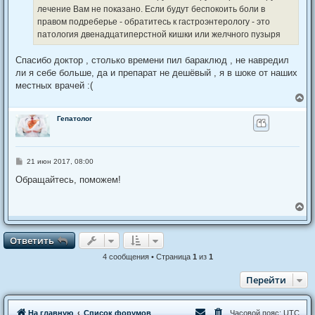
лечение Вам не показано. Если будут беспокоить боли в
правом подреберье - обратитесь к гастроэнтерологу - это
патология двенадцатиперстной кишки или желчного пузыря
Cпасибо доктор , столько времени пил бараклюд , не навредил
ли я себе больше, да и препарат не дешёвый , я в шоке от наших
местных врачей :(
В
е
р
Гепатолог
н
у
т
ь
С
21 июн 2017, 08:00
с
о
я
о
Обращайтесь, поможем!
к
б
щ
н
е
а
В
н
ч
е
и
а
р
е
л
н
Ответить
О
т
в
е
т
и
т
ь
у
у
т
4 сообщения • Страница
1
из
1
ь
с
Перейти
я
к
н
На главную
Список форумов
Часовой пояс:
UTC
а