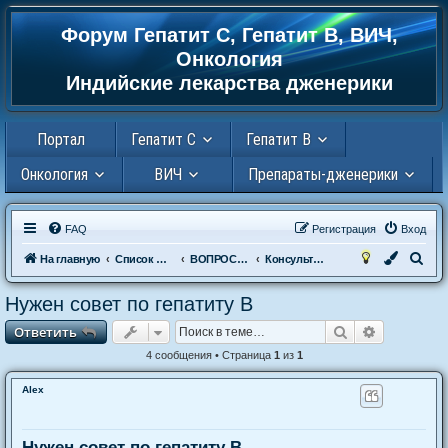
Форум Гепатит С, Гепатит В, ВИЧ,
Регистрация
Онкология
Индийские лекарства дженерики
Портал
Гепатит С
Гепатит В
Онкология
ВИЧ
Препараты-дженерики
FAQ
Р
е
г
и
с
т
р
а
ц
и
я
Вход
П
На главную
Список форумов
ВОПРОСЫ К ДОКТОРУ
Консультация гепатолога. Вопросы и ответы .
о
Нужен совет по гепатиту В
и
Ответить
Поиск
Расширен
О
т
в
е
т
и
т
ь
с
к
4 сообщения • Страница
1
из
1
Alex
Нужен совет по гепатиту В