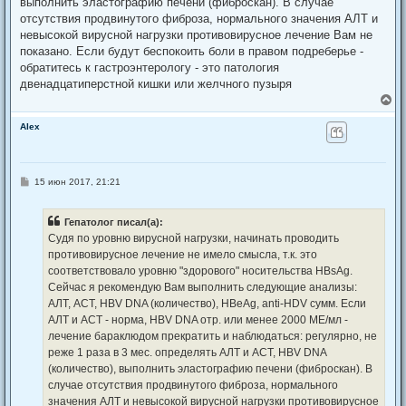
выполнить эластографию печени (фиброскан). В случае
отсутствия продвинутого фиброза, нормального значения АЛТ и
невысокой вирусной нагрузки противовирусное лечение Вам не
показано. Если будут беспокоить боли в правом подреберье -
обратитесь к гастроэнтерологу - это патология
двенадцатиперстной кишки или желчного пузыря
В
е
р
Alex
н
у
т
ь
С
15 июн 2017, 21:21
с
о
я
о
к
б
Гепатолог писал(а):
щ
н
е
а
Судя по уровню вирусной нагрузки, начинать проводить
н
ч
противовирусное лечение не имело смысла, т.к. это
и
а
е
соответствовало уровню "здорового" носительства HBsAg.
л
Сейчас я рекомендую Вам выполнить следующие анализы:
у
АЛТ, АСТ, HBV DNA (количество), HBeAg, anti-HDV сумм. Если
АЛТ и АСТ - норма, HBV DNA отр. или менее 2000 МЕ/мл -
лечение бараклюдом прекратить и наблюдаться: регулярно, не
реже 1 раза в 3 мес. определять АЛТ и АСТ, HBV DNA
(количество), выполнить эластографию печени (фиброскан). В
случае отсутствия продвинутого фиброза, нормального
значения АЛТ и невысокой вирусной нагрузки противовирусное