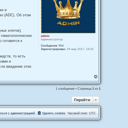
ке и
о (ADC). Об этом
ных клеток),
 гематологических
admin
Администратор
 готовится к
Сообщения:
554
Зарегистрирован:
29 мар 2017, 16:02
едств, то есть
ками и
сли введение этих
В
е
р
н
1 сообщение • Страница
1
из
1
у
т
Перейти
ь
с
я
к
а
т
ь
с
я
с
а
д
м
и
н
и
с
т
р
а
ц
и
е
й
Удалить cookies
Часовой пояс:
UTC
н
а
ч