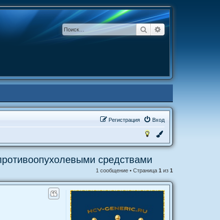
Поиск
Расширенный по
Р
е
г
и
с
т
р
а
ц
и
я
Вход
 противоопухолевыми средствами
1 сообщение • Страница
1
из
1