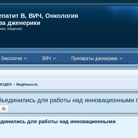
епатит В, ВИЧ, Онкология
ва дженерики
ями, общение)
Онкология
ВИЧ
Препараты-дженерики
АЗДЕЛ
МедНовости
объединились для работы над инновационными
оиск
Расширенный поиск
ъединились для работы над инновационными