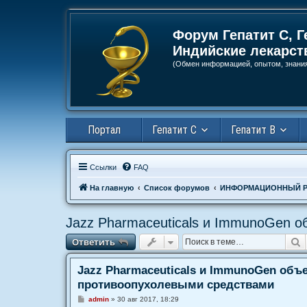
Регистрация
Форум Гепатит С, Г
Индийские лекарст
(Обмен информацией, опытом, знани
Портал
Гепатит С
Гепатит В
Ссылки
FAQ
На главную
Список форумов
ИНФОРМАЦИОННЫЙ Р
Jazz Pharmaceuticals и ImmunoGen 
Ответить
П
О
т
в
е
т
и
т
ь
Jazz Pharmaceuticals и ImmunoGen об
противоопухолевыми средствами
С
admin
»
30 авг 2017, 18:29
о