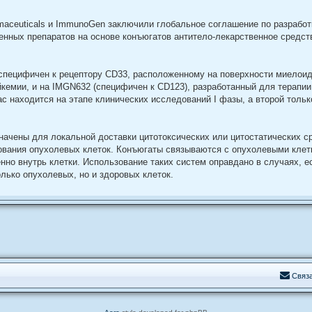
aceuticals и ImmunoGen заключили глобальное соглашение по разработ
нных препаратов на основе конъюгатов антитело-лекарственное средств
специфичен к рецептору CD33, расположенному на поверхности миелоид
кемии, и на IMGN632 (специфичен к CD123), разработанный для терапии
с находится на этапе клинических исследований I фазы, а второй только
ачены для локальной доставки цитотоксических или цитостатических ср
ования опухолевых клеток. Конъюгаты связываются с опухолевыми клет
но внутрь клетки. Использование таких систем оправдано в случаях, е
лько опухолевых, но и здоровых клеток.
С
в
я
з