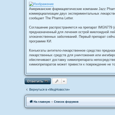
о
б
Американские фармацевтические компании Jazz Pharm
щ
е
коммерциализации двух экспериментальных лекарстве
н
сообщает The Pharma Letter.
и
е
Соглашение распространяется на препарат IMGN779 (
предназначенный для лечения острой миелоидной лей
злокачественных заболеваний. Первый препарат сейча
программе КИ.
Конъюгаты антитело-лекарственное средство предназн
лекарственных средств для уничтожения или ингибир
обеспечивают доставку химиопрепарата непосредствен
химиопрепаратов может привести к повреждение не то
Ответить
О
т
в
е
т
и
т
ь
Вернуться в «МедНовости»
Связаться с
На главную
Список форумов
администрацией