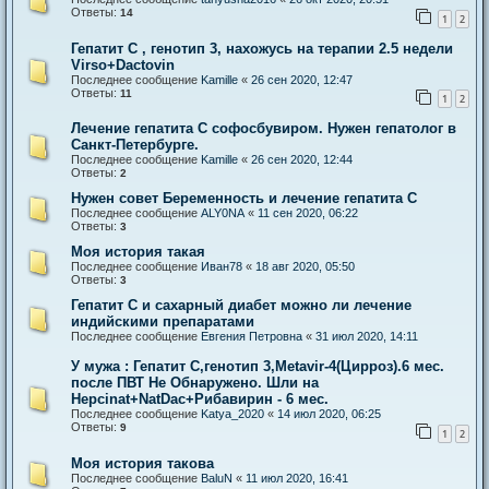
Ответы:
14
1
2
Гепатит С , генотип 3, нахожусь на терапии 2.5 недели
Virso+Dactovin
Последнее сообщение
Kamille
«
26 сен 2020, 12:47
Ответы:
11
1
2
Лечение гепатита С софосбувиром. Нужен гепатолог в
Санкт-Петербурге.
Последнее сообщение
Kamille
«
26 сен 2020, 12:44
Ответы:
2
Нужен совет Беременность и лечение гепатита С
Последнее сообщение
ALY0NA
«
11 сен 2020, 06:22
Ответы:
3
Моя история такая
Последнее сообщение
Иван78
«
18 авг 2020, 05:50
Ответы:
3
Гепатит С и сахарный диабет можно ли лечение
индийскими препаратами
Последнее сообщение
Евгения Петровна
«
31 июл 2020, 14:11
У мужа : Гепатит С,генотип 3,Metavir-4(Цирроз).6 мес.
после ПВТ Не Обнаружено. Шли на
Hepcinat+NatDac+Рибавирин - 6 мес.
Последнее сообщение
Katya_2020
«
14 июл 2020, 06:25
Ответы:
9
1
2
Моя история такова
Последнее сообщение
BaluN
«
11 июл 2020, 16:41