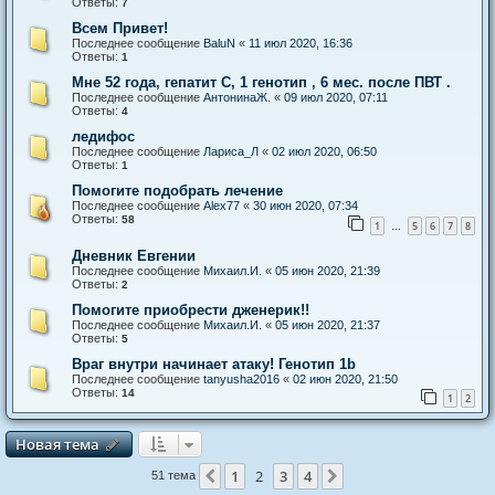
Ответы:
7
Всем Привет!
Последнее сообщение
BaluN
«
11 июл 2020, 16:36
Ответы:
1
Мне 52 года, гепатит С, 1 генотип , 6 мес. после ПВТ .
Последнее сообщение
АнтонинаЖ.
«
09 июл 2020, 07:11
Ответы:
4
ледифос
Последнее сообщение
Лариса_Л
«
02 июл 2020, 06:50
Ответы:
1
Помогите подобрать лечение
Последнее сообщение
Alex77
«
30 июн 2020, 07:34
Ответы:
58
1
5
6
7
8
…
Дневник Евгении
Последнее сообщение
Михаил.И.
«
05 июн 2020, 21:39
Ответы:
2
Помогите приобрести дженерик!!
Последнее сообщение
Михаил.И.
«
05 июн 2020, 21:37
Ответы:
5
Враг внутри начинает атаку! Генотип 1b
Последнее сообщение
tanyusha2016
«
02 июн 2020, 21:50
Ответы:
14
1
2
Новая тема
Н
о
в
а
я
т
е
м
а
1
2
3
4
Пред.
След.
51 тема