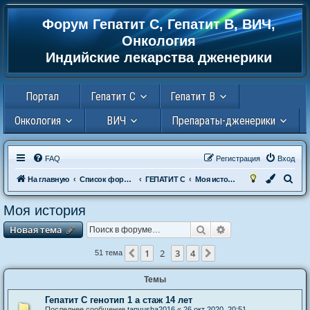
Форум Гепатит С, Гепатит В, ВИЧ,
Регистрация
Онкология
Индийские лекарства дженерики
Портал
Гепатит С
Гепатит В
Онкология
ВИЧ
Препараты-дженерики
FAQ
Р
е
г
и
с
т
р
а
ц
и
я
Вход
П
На главную
Список форумов
ГЕПАТИТ С
Моя история
о
Моя история
и
Новая тема
Поиск
Расширенный пои
Н
о
в
а
я
т
е
м
а
с
к
1
2
3
4
Пред.
След.
51 тема
Темы
Гепатит С генотип 1 а стаж 14 лет
Последнее сообщение
tanyusha2016
«
26 окт 2020, 20:51