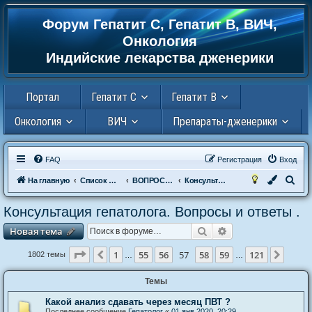
Форум Гепатит С, Гепатит В, ВИЧ,
Регистрация
Онкология
Индийские лекарства дженерики
Портал
Гепатит С
Гепатит В
Онкология
ВИЧ
Препараты-дженерики
FAQ
Р
е
г
и
с
т
р
а
ц
и
я
Вход
П
На главную
Список форумов
ВОПРОСЫ К ДОКТОРУ
Консультация гепатолога. Вопросы и ответы .
о
Консультация гепатолога. Вопросы и ответы .
и
Новая тема
Поиск
Расширенный пои
Н
о
в
а
я
т
е
м
а
с
к
Страница
57
из
121
1
55
56
57
58
59
121
Пред.
След.
1802 темы
…
…
Темы
Какой анализ сдавать через месяц ПВТ ?
Последнее сообщение
Гепатолог
«
01 янв 2020, 20:29