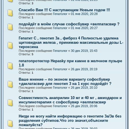
Ответы:
3
Спасибо Вам !!! С наступающим Новым годом !!!
Последнее сообщение
Гепатолог
«
01 янв 2020, 20:28
Ответы:
1
подойдёт в моём случае софосбувир +велпатасвир ?
Последнее сообщение
Гепатолог
«
01 янв 2020, 20:27
Ответы:
1
Гепатит С , генотип 3а , фиброз 4 Полностью удалена
щитовидная железа , принимаю максимальные дозы L-
тироксина
Последнее сообщение
Гепатолог
«
30 дек 2019, 15:43
Ответы:
5
гепатопротектор Hepasky при камне в желчном пузыре
1.8
Последнее сообщение
Гепатолог
«
26 дек 2019, 20:19
Ответы:
1
Ваше мнение -- по эконом варианту софосбувир
+даклатасвир для генотип 3 на 1 курс подойдёт ?
Последнее сообщение
Гепатолог
«
26 дек 2019, 20:10
Ответы:
1
Совместимость анаприлин 10 мг и 40 мг , амиодарон и
инсулинотерапия с софосбувир +велпатасвир
Последнее сообщение
Гепатолог
«
26 дек 2019, 20:06
Ответы:
1
Нигде не могу найти информацию о генотипе 3а/3в без
разделения субтипов.Что это значит,объясните
пожалуйста?
Последнее сообщение
Гепатолог
«
26 дек 2019, 20:02