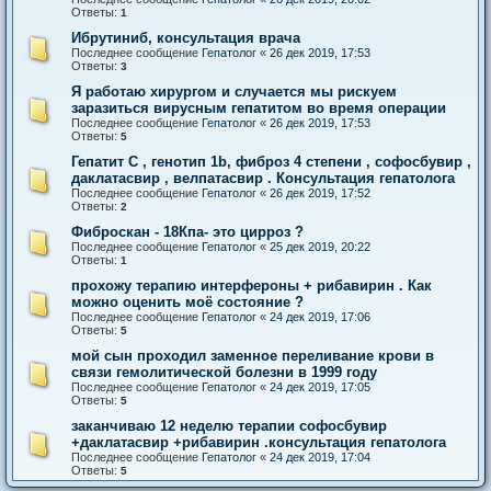
Ответы:
1
Ибрутиниб, консультация врача
Последнее сообщение
Гепатолог
«
26 дек 2019, 17:53
Ответы:
3
Я работаю хирургом и случается мы рискуем
заразиться вирусным гепатитом во время операции
Последнее сообщение
Гепатолог
«
26 дек 2019, 17:53
Ответы:
5
Гепатит С , генотип 1b, фиброз 4 степени , софосбувир ,
даклатасвир , велпатасвир . Консультация гепатолога
Последнее сообщение
Гепатолог
«
26 дек 2019, 17:52
Ответы:
2
Фиброскан - 18Кпа- это цирроз ?
Последнее сообщение
Гепатолог
«
25 дек 2019, 20:22
Ответы:
1
прохожу терапию интерфероны + рибавирин . Как
можно оценить моё состояние ?
Последнее сообщение
Гепатолог
«
24 дек 2019, 17:06
Ответы:
5
мой сын проходил заменное переливание крови в
связи гемолитической болезни в 1999 году
Последнее сообщение
Гепатолог
«
24 дек 2019, 17:05
Ответы:
5
заканчиваю 12 неделю терапии софосбувир
+даклатасвир +рибавирин .консультация гепатолога
Последнее сообщение
Гепатолог
«
24 дек 2019, 17:04
Ответы:
5