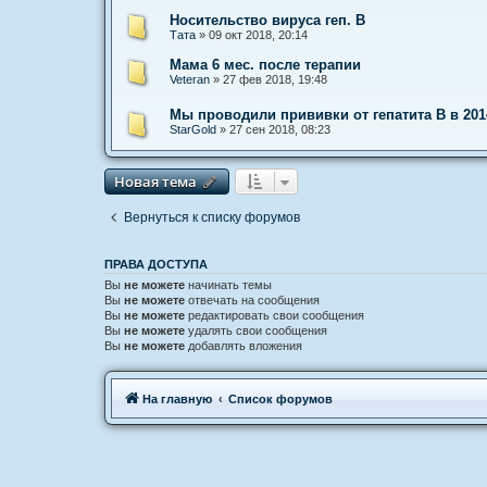
Носительство вируса геп. В
Тата
»
09 окт 2018, 20:14
Мама 6 мес. после терапии
Veteran
»
27 фев 2018, 19:48
Мы проводили прививки от гепатита В в 201
StarGold
»
27 сен 2018, 08:23
Новая тема
Н
о
в
а
я
т
е
м
а
Вернуться к списку форумов
ПРАВА ДОСТУПА
Вы
не можете
начинать темы
Вы
не можете
отвечать на сообщения
Вы
не можете
редактировать свои сообщения
Вы
не можете
удалять свои сообщения
Вы
не можете
добавлять вложения
Связаться с
На главную
Список форумов
администрацией