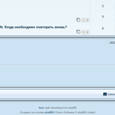
3
9
1
2
4г. Когда необходимо повторить вновь?
9
1
2
180
С
в
я
з
Aero
style developed for phpBB
Создано на основе
phpBB
® Forum Software © phpBB Limited