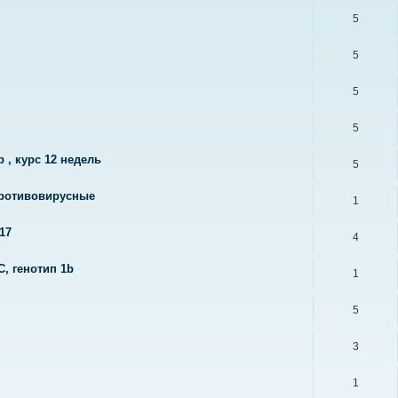
5
5
5
5
 , курс 12 недель
5
противовирусные
1
17
4
С, генотип 1b
1
5
3
1