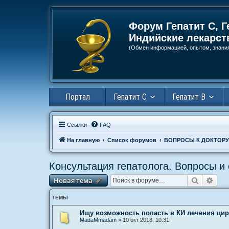
Регистрация
Форум Гепатит С, Г
Индийские лекарст
(Обмен информацией, опытом, знани
Портал
Гепатит С
Гепатит В
Ссылки
FAQ
На главную
Список форумов
ВОПРОСЫ К ДОКТОРУ
Консультация гепатолога. Вопросы и 
Новая тема
Поиск
Рас
Н
о
в
а
я
т
е
м
а
ТЕМЫ
Ищу возможность попасть в КИ лечения цир
MadaMmadam
»
10 окт 2018, 10:31