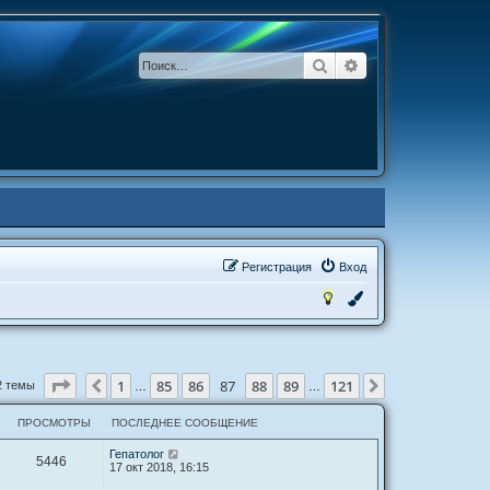
Поиск
Расширенный по
Р
е
г
и
с
т
р
а
ц
и
я
Вход
Страница
87
из
121
1
85
86
87
88
89
121
Пред.
След.
2 темы
…
…
ПРОСМОТРЫ
ПОСЛЕДНЕЕ СООБЩЕНИЕ
Гепатолог
5446
17 окт 2018, 16:15