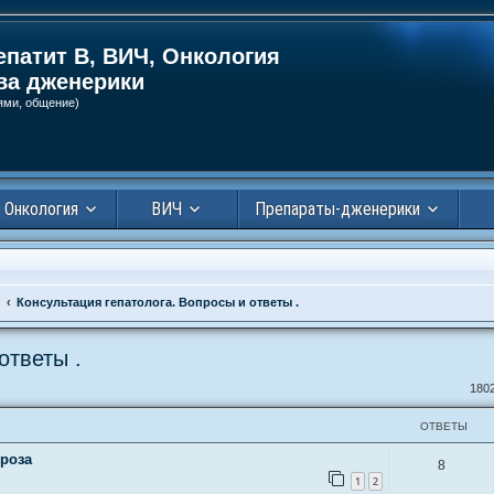
епатит В, ВИЧ, Онкология
ва дженерики
ями, общение)
Онкология
ВИЧ
Препараты-дженерики
Консультация гепатолога. Вопросы и ответы .
ответы .
ширенный поиск
180
ОТВЕТЫ
роза
8
1
2