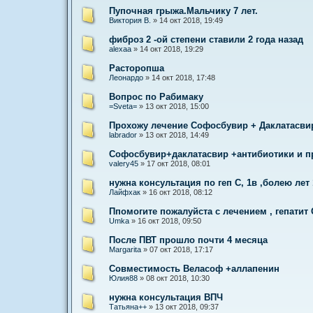
Пупочная грыжа.Мальчику 7 лет.
Виктория В.
»
14 окт 2018, 19:49
фиброз 2 -ой степени ставили 2 года назад
alexaa
»
14 окт 2018, 19:29
Расторопша
Леонардо
»
14 окт 2018, 17:48
Вопрос по Рабимаку
=Sveta=
»
13 окт 2018, 15:00
Прохожу лечение Софосбувир + Даклатасвир
labrador
»
13 окт 2018, 14:49
Софосбувир+даклатасвир +антибиотики и 
valery45
»
17 окт 2018, 08:01
нужна консультация по геп С, 1в ,болею лет 
Лайфхак
»
16 окт 2018, 08:12
Ппомогите пожалуйста с лечением , гепатит 
Umka
»
16 окт 2018, 09:50
После ПВТ прошло почти 4 месяца
Margarita
»
07 окт 2018, 17:17
Совместимость Веласоф +аллапенин
Юлия88
»
08 окт 2018, 10:30
нужна консультация ВПЧ
Татьяна++
»
13 окт 2018, 09:37