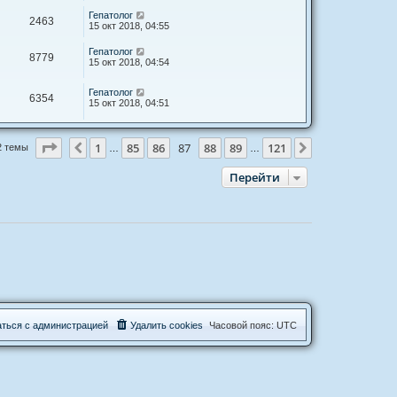
Гепатолог
2463
15 окт 2018, 04:55
Гепатолог
8779
15 окт 2018, 04:54
Гепатолог
6354
15 окт 2018, 04:51
Страница
87
из
121
1
85
86
87
88
89
121
Пред.
След.
2 темы
…
…
Перейти
а
т
ь
с
я
с
а
д
м
и
н
и
с
т
р
а
ц
и
е
й
Удалить cookies
Часовой пояс:
UTC