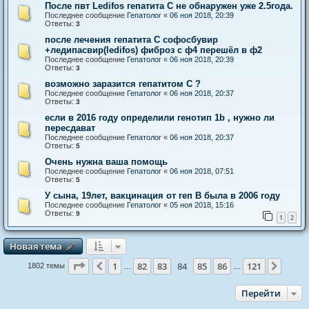
После пвт Ledifos гепатита С не обнаружен уже 2.5года.
Последнее сообщение
Гепатолог
«
06 ноя 2018, 20:39
Ответы:
3
после лечения гепатита С софосбувир
+ледипасвир(ledifos) фиброз с ф4 перешёл в ф2
Последнее сообщение
Гепатолог
«
06 ноя 2018, 20:39
Ответы:
3
возможно заразится гепатитом С ?
Последнее сообщение
Гепатолог
«
06 ноя 2018, 20:37
Ответы:
3
если в 2016 году определили генотип 1b , нужно ли
пересдават
Последнее сообщение
Гепатолог
«
06 ноя 2018, 20:37
Ответы:
5
Очень нужна ваша помощь
Последнее сообщение
Гепатолог
«
06 ноя 2018, 07:51
Ответы:
5
У сына, 19лет, вакцинация от геп В была в 2006 году
Последнее сообщение
Гепатолог
«
05 ноя 2018, 15:16
Ответы:
9
1
2
Новая тема
Н
о
в
а
я
т
е
м
а
Страница
84
из
121
1
82
83
84
85
86
121
Пред.
След.
1802 темы
…
…
Перейти