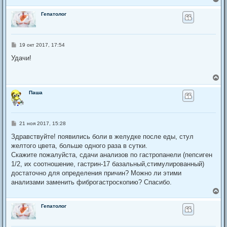
е
р
Гепатолог
н
у
т
ь
С
19 окт 2017, 17:54
с
о
я
о
Удачи!
к
б
щ
н
е
а
В
н
ч
е
и
а
р
Паша
е
л
н
у
у
т
ь
С
21 ноя 2017, 15:28
с
о
я
о
Здравствуйте! появились боли в желудке после еды, стул
к
б
желтого цвета, больше одного раза в сутки.
щ
н
е
Скажите пожалуйста, сдачи анализов по гастропанели (пепсиген
а
н
ч
1/2, их соотношение, гастрин-17 базальный,стимулированный)
и
а
е
достаточно для определения причин? Можно ли этими
л
анализами заменить фиброгастроскопию? Спасибо.
у
В
е
р
Гепатолог
н
у
т