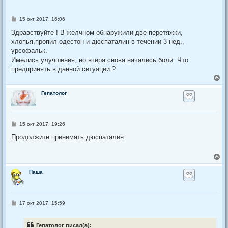
С
15 окт 2017, 16:06
о
о
Здравствуйте ! В желчном обнаружили две перетяжки,
б
хлопья,пропил одестон и дюспаталин в течении 3 нед.,
щ
е
урсофальк.
н
Имелись улучшения, но вчера снова начались боли. Что
и
е
предпринять в данной ситуации ?
В
е
р
Гепатолог
н
у
т
ь
С
15 окт 2017, 19:26
с
о
я
о
Продолжите принимать дюспаталин
к
б
щ
н
е
а
В
н
ч
е
и
а
р
Паша
е
л
н
у
у
т
ь
С
17 окт 2017, 15:59
с
о
я
о
к
б
Гепатолог писал(а):
щ
н