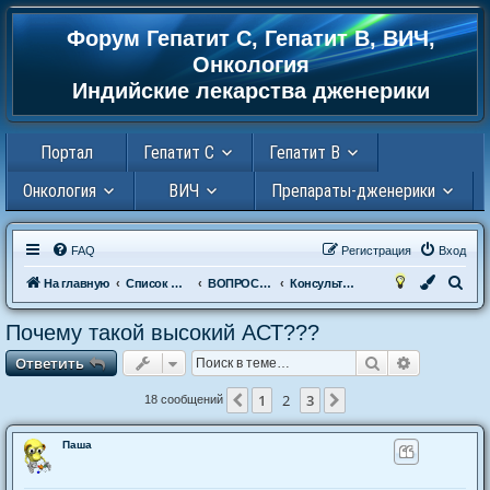
Форум Гепатит С, Гепатит В, ВИЧ,
Регистрация
Онкология
Индийские лекарства дженерики
Портал
Гепатит С
Гепатит В
Онкология
ВИЧ
Препараты-дженерики
FAQ
Р
е
г
и
с
т
р
а
ц
и
я
Вход
П
На главную
Список форумов
ВОПРОСЫ К ДОКТОРУ
Консультация гепатолога. Вопросы и ответы .
о
Почему такой высокий АСТ???
и
Ответить
Поиск
Расширен
О
т
в
е
т
и
т
ь
с
к
1
2
3
Пред.
След.
18 сообщений
Паша