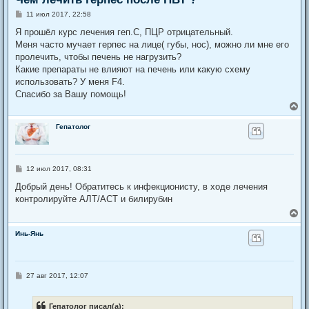
С
11 июл 2017, 22:58
о
о
Я прошёл курс лечения геп.С, ПЦР отрицательный.
б
Меня часто мучает герпес на лице( губы, нос), можно ли мне его
щ
е
пролечить, чтобы печень не нагрузить?
н
Какие препараты не влияют на печень или какую схему
и
е
использовать? У меня F4.
Спасибо за Вашу помощь!
В
е
р
Гепатолог
н
у
т
ь
С
12 июл 2017, 08:31
с
о
я
о
Добрый день! Обратитесь к инфекционисту, в ходе лечения
к
б
контролируйте АЛТ/АСТ и билирубин
щ
н
е
а
В
н
ч
е
и
а
р
Инь-Янь
е
л
н
у
у
т
ь
С
27 авг 2017, 12:07
с
о
я
о
к
б
Гепатолог писал(а):
щ