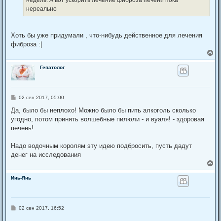
недель. А вот ускорить лечение фиброза печени пока
и
а
е
нереально
л
у
Хоть бы уже придумали , что-нибудь действенное для лечения
фиброза :|
В
е
р
Гепатолог
н
у
т
ь
С
02 сен 2017, 05:00
с
о
я
о
Да, было бы неплохо! Можно было бы пить алкоголь сколько
к
б
угодно, потом принять волшебные пилюли - и вуаля! - здоровая
щ
н
е
печень!
а
н
ч
и
а
е
Надо водочным королям эту идею подбросить, пусть дадут
л
денег на исследования
у
В
е
р
Инь-Янь
н
у
т
ь
С
02 сен 2017, 16:52
с
о
я
о