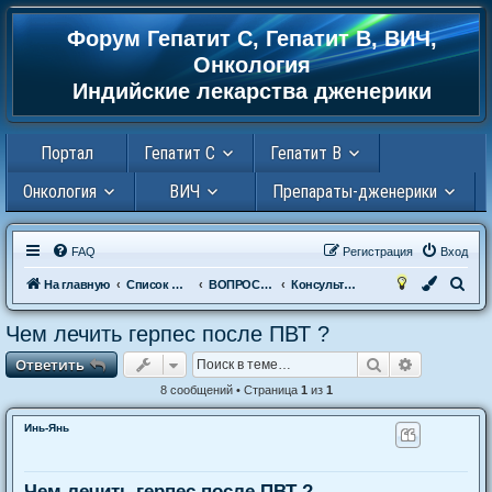
Форум Гепатит С, Гепатит В, ВИЧ,
Регистрация
Онкология
Индийские лекарства дженерики
Портал
Гепатит С
Гепатит В
Онкология
ВИЧ
Препараты-дженерики
FAQ
Р
е
г
и
с
т
р
а
ц
и
я
Вход
П
На главную
Список форумов
ВОПРОСЫ К ДОКТОРУ
Консультация гепатолога. Вопросы и ответы .
о
Чем лечить герпес после ПВТ ?
и
Ответить
Поиск
Расширен
О
т
в
е
т
и
т
ь
с
к
8 сообщений • Страница
1
из
1
Инь-Янь
Чем лечить герпес после ПВТ ?