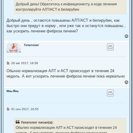
н
е
а
Добрый день! Обратитесь к инфекционисту, в ходе лечения
н
ч
контролируйте АЛТ/АСТ и билирубин
и
а
е
л
Добрый день , остаются повышены АЛТ/АСТ и билирубин, как
у
быстро они придут в норму , или уже так и останутся повышены ,
как ускорить лечение фиброза печени?
В
е
р
Гепатолог
н
у
т
ь
С
28 авг 2017, 18:38
с
о
я
о
Обычно нормализация АЛТ и АСТ происходит в течение 24
к
б
недель. А вот ускорить лечение фиброза печени пока нереально
щ
н
е
а
В
н
ч
е
и
а
р
Инь-Янь
е
л
н
у
у
т
ь
С
01 сен 2017, 16:55
с
о
я
о
к
б
Гепатолог писал(а):
щ
н
е
а
Обычно нормализация АЛТ и АСТ происходит в течение 24
н
ч