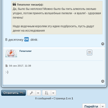
к
б
Гепатолог писал(а):
щ
н
е
а
Да, было бы неплохо! Можно было бы пить алкоголь сколько
н
ч
угодно, потом принять волшебные пилюли - и вуаля! - здоровая
и
а
е
печень!
л
у
Надо водочным королям эту идею подбросить, пусть дадут
денег на исследования
В десяточку
:drink:
В
е
р
Гепатолог
н
у
т
ь
С
04 сен 2017, 11:38
с
о
я
о
:-)
к
б
щ
н
е
а
В
н
ч
е
и
а
р
е
л
н
Ответить
О
т
в
е
т
и
т
ь
у
у
т
8 сообщений • Страница
1
из
1
ь
с
Перейти