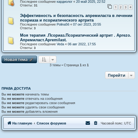
Последнее сообщение
кардиолог
«
20 май 2025, 22:52
Ответы:
31
1
2
3
4
Эффективность и безопасность апремиласта в лечении
псориаза и псориатического артрита
Последнее сообщение
Polina56
«
07 окт 2023, 20:55
Ответы:
3
Моя терапия .Псориаз.Псориатический артрит . Aprezo.
Апремиласт.Apremilast.
Последнее сообщение
Veda
«
06 авг 2022, 17:55
Ответы:
3
Новая тема
Н
о
в
а
я
т
е
м
а
3 темы • Страница
1
из
1
Перейти
ПРАВА ДОСТУПА
Вы
не можете
начинать темы
Вы
не можете
отвечать на сообщения
Вы
не можете
редактировать свои сообщения
Вы
не можете
удалять свои сообщения
Вы
не можете
добавлять вложения
На главную
Список форумов
Часовой пояс:
UTC