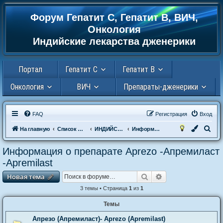
Форум Гепатит С, Гепатит В, ВИЧ,
Регистрация
Онкология
Индийские лекарства дженерики
Портал
Гепатит С
Гепатит В
Онкология
ВИЧ
Препараты-дженерики
FAQ
Р
е
г
и
с
т
р
а
ц
и
я
Вход
П
На главную
Список форумов
ИНДИЙСКИЕ ПРЕПАРАТЫ (ДЖЕНЕРИКИ)
Информация о препарате Aprezo -Апремиласт -Аpremilast
о
Информация о препарате Aprezo -Апремиласт
и
-Аpremilast
с
Новая тема
Поиск
Расширенный пои
Н
о
в
а
я
т
е
м
а
к
3 темы • Страница
1
из
1
Темы
Апрезо (Апремиласт)- Aprezo (Аpremilast)