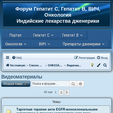
Форум Гепатит С, Гепатит В, ВИЧ,
Регистрация
Онкология
Индийские лекарства дженерики
Портал
Гепатит С
Гепатит В
Онкология
ВИЧ
Препараты-дженерики
FAQ
Р
е
г
и
с
т
р
а
ц
и
я
Вход
П
На главную
Список форумов
ОНКОЗАБОЛЕВАНИЯ
Видеоматериалы
о
Видеоматериалы
и
Новая тема
Поиск
Расширенный пои
Н
о
в
а
я
т
е
м
а
с
к
1
2
След.
20 тем
Темы
Таргетная терапия анти EGFR-моноклональными