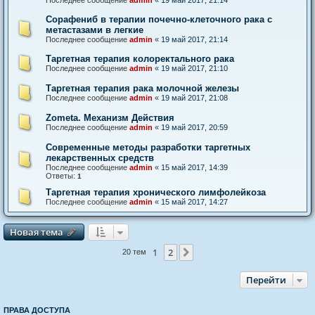
Последнее сообщение
admin
«
19 май 2017, 21:14
Сорафениб в терапии почечно-клеточного рака с
метастазами в легкие
Последнее сообщение
admin
«
19 май 2017, 21:14
Таргетная терапия колоректального рака
Последнее сообщение
admin
«
19 май 2017, 21:10
Таргетная терапия рака молочной железы
Последнее сообщение
admin
«
19 май 2017, 21:08
Zometa. Механизм Действия
Последнее сообщение
admin
«
19 май 2017, 20:59
Современные методы разработки таргетных
лекарственных средств
Последнее сообщение
admin
«
15 май 2017, 14:39
Ответы:
1
Таргетная терапия хронического лимфолейкоза
Последнее сообщение
admin
«
15 май 2017, 14:27
Новая тема
Н
о
в
а
я
т
е
м
а
1
2
След.
20 тем
Перейти
ПРАВА ДОСТУПА