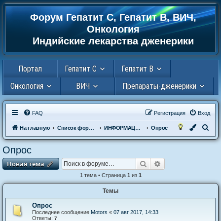
Форум Гепатит С, Гепатит В, ВИЧ,
Регистрация
Онкология
Индийские лекарства дженерики
Портал
Гепатит С
Гепатит В
Онкология
ВИЧ
Препараты-дженерики
FAQ
Р
е
г
и
с
т
р
а
ц
и
я
Вход
П
На главную
Список форумов
ИНФОРМАЦИОННЫЙ РАЗДЕЛ
Опрос
о
Опрос
и
Новая тема
Поиск
Расширенный пои
Н
о
в
а
я
т
е
м
а
с
к
1 тема • Страница
1
из
1
Темы
Опрос
Последнее сообщение
Motors
«
07 авг 2017, 14:33
Ответы:
7