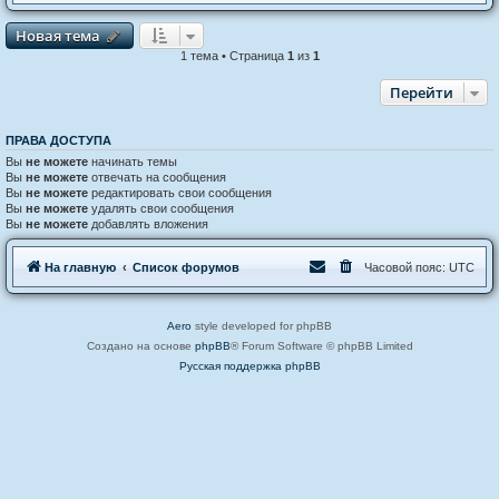
Новая тема
Н
о
в
а
я
т
е
м
а
1 тема • Страница
1
из
1
Перейти
ПРАВА ДОСТУПА
Вы
не можете
начинать темы
Вы
не можете
отвечать на сообщения
Вы
не можете
редактировать свои сообщения
Вы
не можете
удалять свои сообщения
Вы
не можете
добавлять вложения
На главную
Список форумов
Часовой пояс:
UTC
Aero
style developed for phpBB
Создано на основе
phpBB
® Forum Software © phpBB Limited
Русская поддержка phpBB