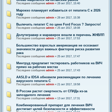
Последнее сообщение
admin
«
28 окт 2017, 15:40
Марокко планирует избавиться от гепатита С к 2026
году
Последнее сообщение
admin
«
28 окт 2017, 15:38
Вылечить гепатит С по цене Ford Focus ? Запросто!
Последнее сообщение
admin
«
25 окт 2017, 18:08
Долутегравир и маравирок вошли в перечень ЖНВЛП
Последнее сообщение
admin
«
25 окт 2017, 17:53
Большинство взрослых американцев не осознают
значимости двух важных факторов риска развития
рака
Последнее сообщение
admin
«
25 окт 2017, 17:47
Минтруд предлагает тестировать работников на ВИЧ
прямо на рабочих местах
Последнее сообщение
admin
«
25 окт 2017, 17:43
AASLD и IDSA обновили рекомендации по лечению
вирусного гепатита С
Последнее сообщение
admin
«
21 окт 2017, 19:58
В России растет смертность от СПИДа из-за
запоздалого лечения
Последнее сообщение
admin
«
13 окт 2017, 17:31
Комбинированный препарат для лечения ВИЧ
достигает целей безопасности и эффективности