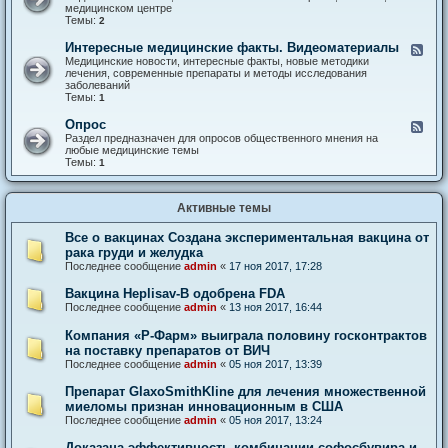
е
н
медицинском центре
д
а
Темы:
2
Н
л
о
-
Интересные медицинские факты. Видеоматериалы
К
в
В
а
Медицинские новости, интересные факты, новые методики
о
р
н
лечения, современные препараты и методы исследования
с
а
а
заболеваний
т
ч
л
Темы:
1
и
и
-
,
И
Опрос
К
к
н
а
Раздел предназначен для опросов общественного мнения на
л
т
н
любые медицинские темы
и
е
а
Темы:
1
н
р
л
и
е
-
к
с
О
и
н
Активные темы
п
,
ы
р
о
е
о
т
Все о вакцинах Создана экспериментальная вакцина от
м
с
з
рака груди и желудка
е
ы
д
Последнее сообщение
admin
«
17 ноя 2017, 17:28
в
и
ы
ц
Вакцина Heplisav-B одобрена FDA
и
Последнее сообщение
admin
«
13 ноя 2017, 16:44
н
с
Компания «Р-Фарм» выиграла половину госконтрактов
к
и
на поставку препаратов от ВИЧ
е
Последнее сообщение
admin
«
05 ноя 2017, 13:39
ф
а
Препарат GlaxoSmithKline для лечения множественной
к
миеломы признан инновационным в США
т
Последнее сообщение
admin
«
05 ноя 2017, 13:24
ы
.
В
Доказана эффективность комбинации софосбувира и