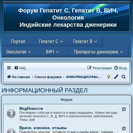
Форум Гепатит С, Гепатит В, ВИЧ,
Регистрация
Онкология
Индийские лекарства дженерики
Портал
Гепатит С
Гепатит В
Онкология
ВИЧ
Препараты-дженерики
FAQ
Р
е
г
и
с
т
р
а
ц
и
я
Вход
П
На главную
Список форумов
ИНФОРМАЦИОННЫЙ РАЗДЕЛ
о
ИНФОРМАЦИОННЫЙ РАЗДЕЛ
и
с
Форум
к
МедНовости
К
а
Последние события и новости в мире медицины. Новые методы
н
лечения гепатита С, В, Д, ВИЧ и онкологических заболеваний.
а
Темы:
219
л
-
Врачи, клиники, отзывы
К
М
а
Поделитесь опытом , оставьте отзыв о своём враче , клинике ,