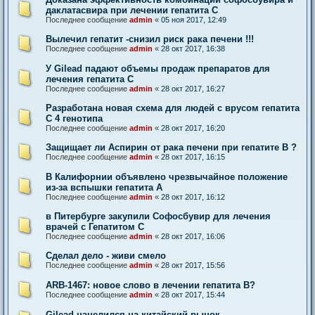
и
даклатасвира при лечении гепатита С
д
Последнее сообщение
admin
«
05 ноя 2017, 12:49
е
о
Вылечил гепатит -снизил риск рака печени !!!
м
а
Последнее сообщение
admin
«
28 окт 2017, 16:38
т
е
У Gilead падают объемы продаж препаратов для
р
лечения гепатита С
и
Последнее сообщение
admin
«
28 окт 2017, 16:27
а
л
Разработана новая схема для людей с врусом гепатита
ы
С 4 генотипа
Последнее сообщение
admin
«
28 окт 2017, 16:20
Защищает ли Аспирин от рака печени при гепатите В ?
Последнее сообщение
admin
«
28 окт 2017, 16:15
В Калифорнии объявлено чрезвычайное положение
из-за вспышки гепатита А
Последнее сообщение
admin
«
28 окт 2017, 16:12
в Питербурге закупили Софосбувир для лечения
врачей с Гепатитом С
Последнее сообщение
admin
«
28 окт 2017, 16:06
Сделал дело - живи смело
Последнее сообщение
admin
«
28 окт 2017, 15:56
ARB-1467: новое слово в лечении гепатита В?
Последнее сообщение
admin
«
28 окт 2017, 15:44
Gilead нацелился на китайский рынок